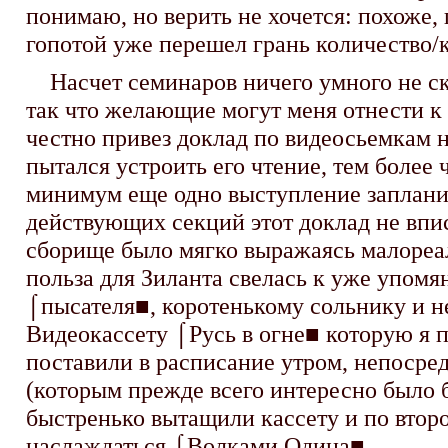
понимаю, но верить не хочется: похоже,
гопотой уже перешел грань количество/к
Насчет семинаров ничего умного не ска
так что желающие могут меня отнести к
честно привез доклад по видеосьемкам на
пытался устроить его чтение, тем более ч
минимум еще одно выступление запланиро
действующих секций этот доклад не вписа
сборище было мягко выражаясь малореаль
польза для Зиланта свелась к уже упомя
⌠пысателя■, коротенькому сольнику и н
Видеокассету ⌠Русь в огне■ которую я при
поставили в расписание утром, непосре
(которым прежде всего интересно было 
быстренько вытащили кассету и по втором
наслаждаться ⌠Волками Одина■.