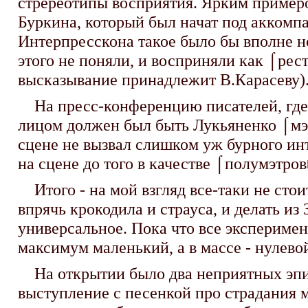
стререотипы восприятия. Ярким примеро
Буркина, который был начат под аккомп
Интерпресскона такое было бы вполне но
этого не поняли, и восприняли как ⌠рест
высказывание принадлежит В.Карасеву)
На пресс-конференцию писателей, где 
лицом должен был быть Лукьяненко ⌠мэт
сцене не вызвал слишком уж бурного инт
на сцене до того в качестве ⌠полумэтро
Итого - на мой взгляд все-таки не стоит
впрячь крокодила и страуса, и делать из 
универсальное. Пока что все эксперимент
максимум маленький, а в массе - нулево
На открытии было два неприятных эпизо
выступление с песенкой про страдания 