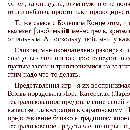
успел, та опоздала, этим нужно еще пол
итого публика просто-таки провоцируетс
То же самое с Большим Концертом, и пл
вылезет ⌠любимый■ менестрель, зрители
остальным. А поскольку любимый у каж
Словом, мне окончательно разонравилас
со сцены - лично я так просто неуютно с
пустым залом и треплющимися на задних 
этим надо что-то делать.
Представления игр - я их воспринимал ка
Вновь порадовала Лора Катерская (Ларис
театрализованное представление своей иг
качестве иллюстрации к саратовскому ⌠
представление близко к традициям японс
театрализованое представление игры по д