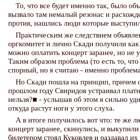
То, что все будет именно так, было объ
вызвало там немалый резонас и расхожде
против, нашлись люди которые выступи
Практическим же следствием объявления
оргкомитет и лично Скади получили как
можно оплатить концерт заранее, но не у
Таким образом проблема (то есть то, что
спорный, но я считаю - именно проблема!
Но Скади пошла на принцип, причем од
прошлом году Свиридов устраивал платны
нельзя?■ - услышав об этом я сильно удив
откуда растут ноги у этого слуха.
А в итоге получилось вот что: те же лю
концерт заранее, скинулись, и выкупили 1
билетером стоял Куковлев и раздавал и