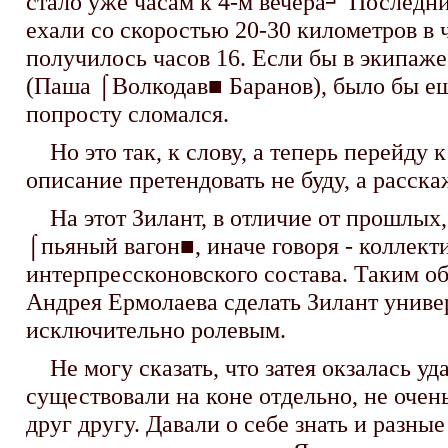
стало уже часам к 4-м вечера┘ Последни
ехали со скоростью 20-30 километров в ч
получилось часов 16. Если бы в экипаже 
(Паша ⌠Волкодав■ Баранов), было бы еще
попросту сломался.
Но это так, к слову, а теперь перейду к
описание претендовать не буду, а расска
На этот Зилант, в отличие от прошлых, 
⌠пьяный вагон■, иначе говоря - коллект
интерпрессконовского состава. Таким об
Андрея Ермолаева сделать Зилант универ
исключительно ролевым.
Не могу сказать, что затея окзалась уд
существовали на коне отдельно, не очен
друг другу. Давали о себе знать и разны