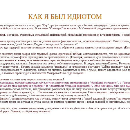
КАК Я БЫЛ ИДИОТОМ
и передачах сидят в зале, орут "Вау" при упоминании спонсора и бешено аплодируют тупым остротам 
, в том числе и я сам. В магазине "Стожары" на встрече с М.Семеновой, раздавались приглашения на с
ля. Вот и нас, счастливых обладателей приглашений, пришедших приобщиться к таинственному и сверка
ом проверяли паспорт ≈ то есть устанавливали факт его наличия, и читали имя-фамилию. Смысл этого де
 меня звали Дудай Басаевич Радуев ≈ не пустили бы сниматься?
е гардероб, и потом по второму этажу опять обратно в дальнее крыло, где и находится студия. (Кстат
зает, видит вокруг себя мрачный красно-коричневый пейзаж, а потом выясняется, что он нарисован на 
е хватило - кроме фэнов, пришедших по приглашениям из ⌠Стожар■, набежала куча малопонятных взявши
ь это желание в жизнь, не останавливаясь перед необходимостью устроить небольшой скандальчик.
ровать, на запись. Затем началась сьемки собственно передачи. В студию писатели (Парнов, Головач
 долго учили... Процес выхода назывался "подводка", и предложение ведущего "Сейчас подводку еще р
ресовался у Головачева, должен ли писатель разбираться в том, о чем он пишет. Он ответил, мол пр
а главный герой ходит с пистолетом Макарова 39-го года выпуска?
ение, сколько хочу народу, столько туда и сажаю!
 несколько подретушировал: год выпуска пистолета превратился в "досадную опечатку", а "батал
т на все мои встречи и передачи" и "донимает глупыми вопросами". Это при том, что это был п
упого сказал писатель, под трибунами раздавался звук по типу хлопания крыльями вспугнутой куропатк
 в области музыки, и... Сначала вышел мальчик с синтезатором. Потом мальчик с кендерским хохолко
один молодой человек, и они начали спивать ╚гарну хитову пiсеньку┘╩
таст", остальное прошло как в тумане, потому что я свернулся в "косой закрытый геликоид" на первом
 телом, не вставая со стула, время от времени поднимая палец и кивая головой со значительным лицо
тех, кого снимают упрашивают, улещивают и всячески убеждают соблюдать правила игры. А те кто смот
й руки. Главное, чтоб рекламу оплатили.