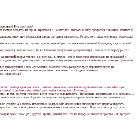
ведущего? Кто они такие?
ъемки передачи из серии "Профессия", на этот раз - имелась в виду профессия ≈ писатель-фантаст. И
ющему миру шоу-бизнеса для начала загнали в накопитель. То есть не с парадного входа пропускали,
йства я не понял: ну хорошо, прочел серый брат, что меня зовут Алексей Свиридов, а дальше что?
и, может я чего не понял, но в Останкино сексуальная дискриминация: пока шел по коридору 2-го
висящей вокруг тряпке. Так вот, там, в студии, небо и закат тоже нарисованы на свисающей с
хся детишек, которых какими-то правдами и неправдами провела в Останкино учительница. Детишкам
ев и примкнувший к ним Лукьяненко) входили через фанерную арку, перетендующую на
аз повторим" вызвало в зале нездоровое оживление. Но с водкой обманули...
ям-таки обязан!
ьон" вообще куда-то делся, и вместо него возникла некая неуставная воинская единица
ервый и надеюсь последний раз, когда я общался с Г. лично.)
и. И мы, зрители, начинали вслед "бешено аплодировать", позорники. Заразительно оно оказалось...
м и электрогитарой. Причем он подергал за струну и покрутил колок якобы настраиваясь ≈ я
 же куплете, а к финалу исполнения шедевра мне можно было аппендицит без наркоза вырезать.
м ≈ вот мол какие умные и проникновенные слова мальчики поют. Я почти стек под стул, а этот
рят такое "шоу" раз, другой, третий, привыкают, что по-иному не бывает и другого и не требуют.