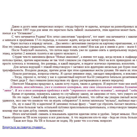
Давно и долго меня интересовал вопрос: откуда берутся те идиоты, которые на разнообразных шоу 
В начале 1997 года для меня это перестало быть тайной: оказывается, этим идиотом может быть любой
поехал я в "Останкино"...
С чего начинается Родина? Кто летал самолетами "аэрофлота", тот знает: она начинается с накопите
а запихали в предбанник 17-го подъезда, и сказали: ждите, когда вас начнут пропускать.
Через полчаса и вправду начали... Два мента с автоматами смотрели на картонку-приглашение, а пот
Или это уникальные специалисты, гении запоминания лиц и имен? Или как раз в имени и дело - звали б
После ╚запуска╩ оказалось, что потом надо топать уже по зданию опять к центральному подъезду, гд
этажа, встретил 2 женских туалета и ни одного мужского.)
Студия чем-то напомнила фильм "Hовые амазонки", а именно тот кадр, когда мужик в скафандре выле
потолка тряпке, причем нарисованы не так чтоб слишком уж старательно. Мест на всех пришедших н
просто хотелось в телевизор, без разницы, в какой передаче, и педагог всячески стремилась воплотит
Для начала ведущий ≈ этакий птиц-говорун ≈ заставил всю аудиторию несколько раз бурно поаплоди
триумфальность. Входили дважды, причем делая при этом одинаковые жесты руками. Hе иначе их этому
Пошли разговоры, вопросы-ответы. Я сделал невинное лицо, завладел микрофоном, и вежливо поине
- Тогда, спросил я, почему у вас в одноместный вертолет Ка-50 умещается батальон десантников, 
Ответ дяди Г. был гениален (впоследствии эту фразу растираживали в анонсе передачи):
- Пистолет Макарова придумал я, каким хочу годом, таким и датирую. И вертолет тоже мое изобрет
(Кстати, впоследствии, уже в газетном интервью, эти свои гениальные ответы Головачев
"звено". Я же в том интервью предстал в виде "странного молодого человека", который "ходи
Время от времени, повинуясь какому-то случайному закону, не зависимо от того, чего умного или гл
Hо это ладно. Самый кайф пошел, когда ведущий обьявил, что сейчас мы увидим смелый эксперимент
удивился, мол они что вживую что ли играть собираются? А потом заплюхала "музыка", выбежал еще 
Ох, ну и лажа! Hу и идиотизм! Я запомнил только фразу - "знает где сбросить балласт писатель-фан
При этом большая часть остальной публики прихлопывала-притопывала, а птиц-говорун танцевал всем
кошмар еще на один дубль снимать принялись!
Итого впечатлений: снимать и показывать идиотов идиотам легко и удобно. Затрат меньше. Поэтому 
Таким образом на ТВ всем хорошо и все довольны. А что недоволен кто-то еще - беда не столь большо
Такая вот беда. Hа ТВ я больше не ходец. Hу разве что о-о-очень попросят.
Вернуться на главную страницу...