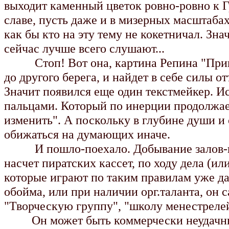
выходит каменный цветок ровно-ровно к Г
славе, пусть даже и в мизерных масштабах
как бы кто на эту тему не кокетничал. Зна
сейчас лучше всего слушают...
Стоп! Вот она, картина Репина "Приплы
до другого берега, и найдет в себе силы о
Значит появился еще один текстмейкер. 
пальцами. Который по инерции продолжае
изменить". А поскольку в глубине души и 
обижаться на думающих иначе.
И пошло-поехало. Добывание залов-пло
насчет пиратских кассет, по ходу дела (и
которые играют по таким правилам уже дав
обойма, или при наличии орг.таланта, он 
"Творческую группу", "школу менестрелей"
Он может быть коммерчески неудачным, 