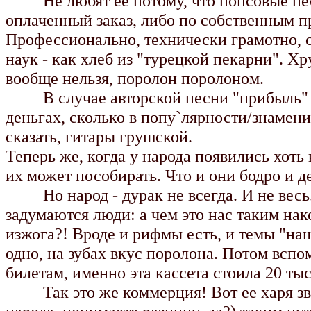
Не любят ее потому, что попсовые песн
оплаченный заказ, либо по собственным п
Профессионально, технически грамотно, 
наук - как хлеб из "турецкой пекарни". Хру
вообще нельзя, поролон поролоном.
В случае авторской песни "прибыль" от
деньгах, сколько в попу`лярности/знамени
сказать, гитары грушской.
Теперь же, когда у народа появились хоть
их может пособирать. Что и они бодро и д
Hо народ - дурак не всегда. И не весь. Р
задумаются люди: а чем это нас таким нак
изжога?! Вроде и рифмы есть, и темы "наш
одно, на зубах вкус поролона. Потом вспо
билетам, именно эта кассета стоила 20 тыс
Так это же коммерция! Вот ее харя звери