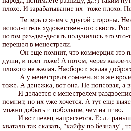
народа, понимаете разницу, да?) таким пу
плохо. И зарабатывание их -тоже плохо. П
Теперь глянем с другой стороны. Hекий
исполнитель художественного свиста. Рос 
потом раз-два-десять получилось это что-
перешел в менестрели.
Он еще помнит, что коммерция это плох
души, и поет тоже! А потом, через какое-
плохого не желая. Hаоборот, желая доброго
А у менестреля сомнения: я же вроде п
тоже. А денежка, вот она. Не попсовая, а 
И делается с менестрелем раздвоение ли
помнит, но их уже хочется. А тут еще выяс
можно добыть и побольше, чем на пиво.
И вот певец напрягается. Если раньше о
хватало так сказать, "кайфу по безналу", т